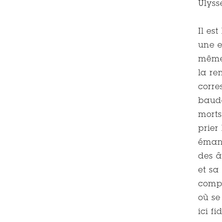
Ulyss
Il es
une e
même 
la re
corre
baude
morts
prier
émana
des â
et sa
compa
où se
ici f