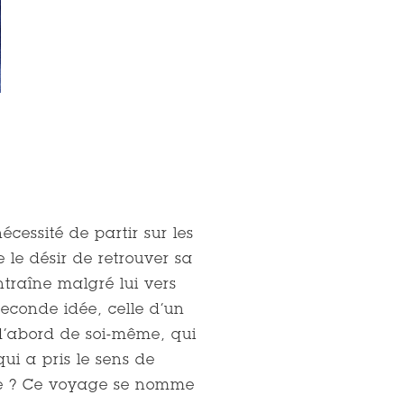
2
Michaël Dup
cessité de partir sur les
e le désir de retrouver sa
ntraîne malgré lui vers
seconde idée, celle d’un
 d’abord de soi-même, qui
ui a pris le sens de
se ? Ce voyage se nomme