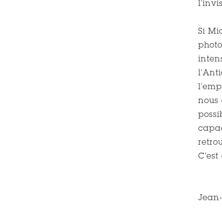
l’inv
Si Mi
photo
inten
l’Ant
l’emp
nous 
possi
capac
retro
C’est
Jean-