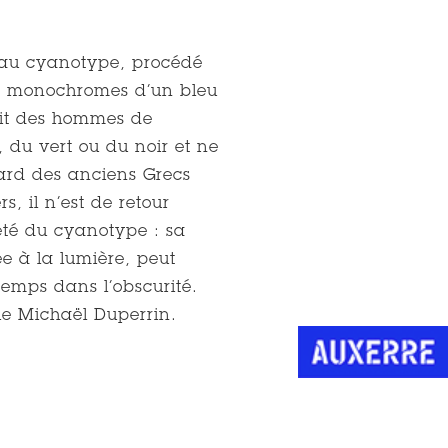
r au cyanotype, procédé
es monochromes d’un bleu
prit des hommes de
, du vert ou du noir et ne
gard des anciens Grecs
s, il n’est de retour
iété du cyanotype : sa
e à la lumière, peut
 temps dans l’obscurité.
ie Michaël Duperrin.