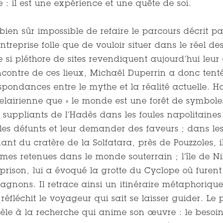
e : il est une expérience et une quête de soi.
t bien sûr impossible de refaire le parcours décrit p
ntreprise folle que de vouloir situer dans le réel de
si pléthore de sites revendiquent aujourd’hui leur a
ncontre de ces lieux, Michaël Duperrin a donc tenté
spondances entre le mythe et la réalité actuelle. Ha
lairienne que « le monde est une forêt de symboles 
 suppliants de l’Hadès dans les foules napolitaines
 les défunts et leur demander des faveurs ; dans le
nt du cratère de la Solfatara, près de Pouzzoles, i
mes retenues dans le monde souterrain ; l’île de Ni
 prison, lui a évoqué la grotte du Cyclope où furent
gnons. Il retrace ainsi un itinéraire métaphoriq
 réfléchit le voyageur qui sait se laisser guider. L
idèle à la recherche qui anime son œuvre : le beso