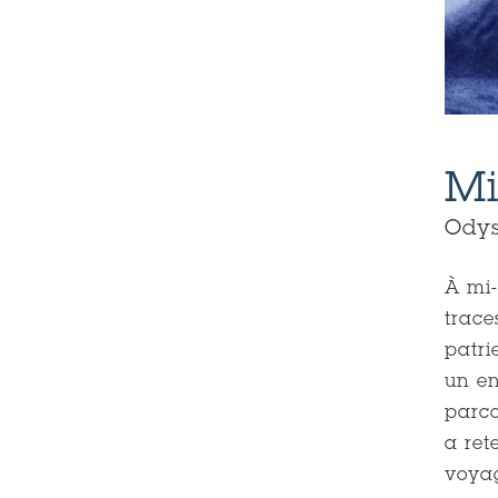
Michaël Duperrin_1
Mi
Odys
À mi-
trace
patri
un en
parco
a ret
voyag